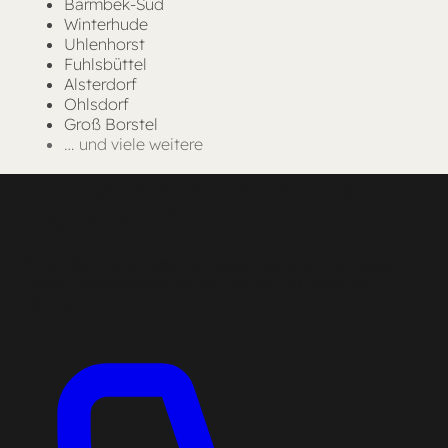
Barmbek-Süd
Winterhude
Uhlenhorst
Fuhlsbüttel
Alsterdorf
Ohlsdorf
Groß Borstel
… und viele weitere
Nicht sicher, ob wir in Ihrer
Region sind?
Rufen Sie uns an oder schreiben Sie uns – wir sagen
Ihnen unverbindlich, ob wir Sie vor Ort betreuen
können.